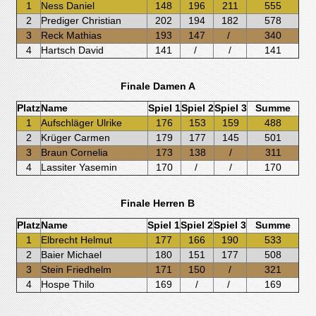
1
Ness Daniel
148
196
211
555
2
Prediger Christian
202
194
182
578
3
Reck Mathias
193
147
/
340
4
Hartsch David
141
/
/
141
Finale Damen A
Platz
Name
Spiel 1
Spiel 2
Spiel 3
Summe
1
Aufschläger Ulrike
176
153
159
488
2
Krüger Carmen
179
177
145
501
3
Braun Cornelia
173
138
/
311
4
Lassiter Yasemin
170
/
/
170
Finale Herren B
Platz
Name
Spiel 1
Spiel 2
Spiel 3
Summe
1
Elbrecht Helmut
177
166
190
533
2
Baier Michael
180
151
177
508
3
Stein Friedhelm
171
150
/
321
4
Hospe Thilo
169
/
/
169