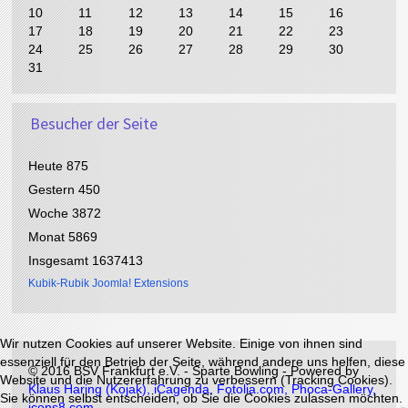
e
e
J
M
10
11
12
13
14
15
16
s
r
a
o
17
18
19
20
21
22
23
J
M
h
n
24
25
26
27
28
29
30
a
o
r
a
31
h
n
t
r
a
t
Besucher der Seite
Heute
875
Gestern
450
Woche
3872
Monat
5869
Insgesamt
1637413
Kubik-Rubik Joomla! Extensions
Wir nutzen Cookies auf unserer Website. Einige von ihnen sind
essenziell für den Betrieb der Seite, während andere uns helfen, diese
©
2016 BSV Frankfurt e.V. - Sparte Bowling - Powered by
Website und die Nutzererfahrung zu verbessern (Tracking Cookies).
Klaus Haring (Kojak)
,
iCagenda
,
Fotolia.com,
Phoca-Gallery,
Sie können selbst entscheiden, ob Sie die Cookies zulassen möchten.
icons8.com