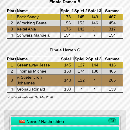
Finale Damen B
Platz
Name
Spiel 1
Spiel 2
Spiel 3
Summe
1
Bock Sandy
173
145
149
467
2
Wirsching Beate
156
152
146
454
3
Keitel Anja
175
142
/
317
4
Schwarz Manuela
154
/
/
154
Finale Herren C
Platz
Name
Spiel 1
Spiel 2
Spiel 3
Summe
1
Greenaway Jesse
145
127
144
416
2
Thomas Michael
153
174
138
465
v. Stietencron
3
143
122
/
265
Johannes
4
Gronau Ronald
139
/
/
139
Zuletzt aktualisiert: 09. Mai 2026
News / Nachrichten
28