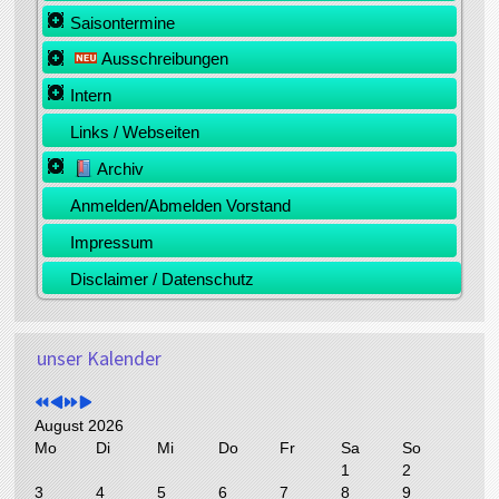
Saisontermine
Ausschreibungen
Intern
Links / Webseiten
Archiv
Anmelden/Abmelden Vorstand
Impressum
Disclaimer / Datenschutz
V
V
N
N
o
unser Kalender
o
ä
ä
r
r
c
c
h
h
h
h
e
e
s
s
August 2026
r
r
t
t
Mo
Di
Mi
Do
Fr
Sa
So
i
i
e
e
1
2
g
g
s
s
3
4
5
6
7
8
9