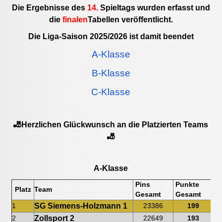
Die Ergebnisse des
14.
Spieltags wurden erfasst und
die
finalen
Tabellen veröffentlicht.
Die Liga-Saison 2025/2026 ist damit beendet
A-Klasse
B-Klasse
C-Klasse
🎳Herzlichen Glückwunsch an die Platzierten Teams
🎳
A-Klasse
Pins
Punkte
Platz
Team
Be
Gesamt
Gesamt
SG Siemens-Holzmann 1
1
23386
199
Zollsport 2
2
22649
193