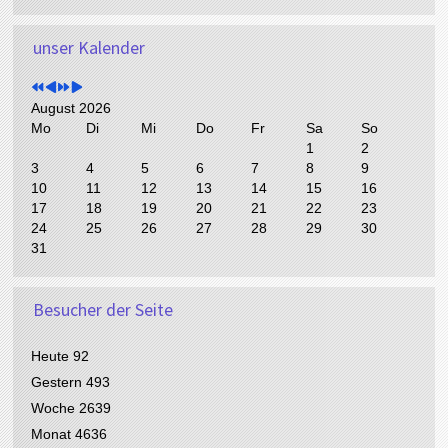
V
V
N
N
o
unser Kalender
o
ä
ä
r
r
c
c
h
h
h
h
e
e
s
s
August 2026
r
r
t
t
Mo
Di
Mi
Do
Fr
Sa
So
i
i
e
e
1
2
g
g
s
s
3
4
5
6
7
8
9
e
e
J
M
10
11
12
13
14
15
16
s
r
a
o
17
18
19
20
21
22
23
J
M
h
n
24
25
26
27
28
29
30
a
o
r
a
31
h
n
t
r
a
t
Besucher der Seite
Heute
92
Gestern
493
Woche
2639
Monat
4636