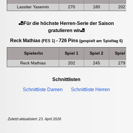
Lassiter Yasemin
270
180
202
🎳Für die höchste Herren-Serie der Saison
gratulieren wir🎳
Reck Mathias
- 726 Pins
(FES 1)
(gespielt am Spieltag 6)
Spieler/in
Spiel 1
Spiel 2
Spiel 3
Reck Mathias
202
245
279
Schnittlisten
Schnittliste Damen
Schnittliste Herren
Zuletzt aktualisiert: 23. April 2026