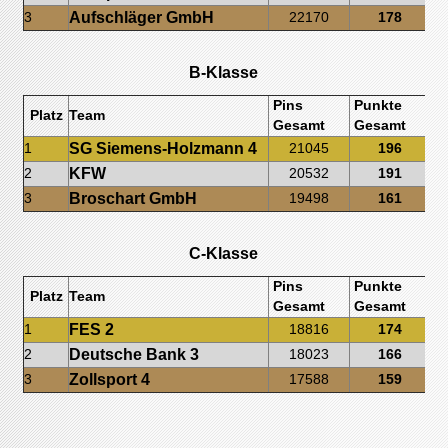
Aufschläger GmbH
3
22170
178
B-Klasse
Pins
Punkte
Platz
Team
Be
Gesamt
Gesamt
SG Siemens-Holzmann 4
1
21045
196
KFW
2
20532
191
Broschart GmbH
3
19498
161
C-Klasse
Pins
Punkte
Platz
Team
Be
Gesamt
Gesamt
FES 2
1
18816
174
Deutsche Bank 3
2
18023
166
Zollsport 4
3
17588
159