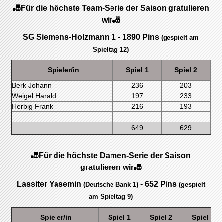
🎳Für die höchste Team-Serie der Saison gratulieren
wir🎳
SG Siemens-Holzmann 1 - 1890 Pins
(gespielt am
Spieltag 12)
Spieler/in
Spiel 1
Spiel 2
Berk Johann
236
203
Weigel Harald
197
233
Herbig Frank
216
193
649
629
🎳Für die höchste Damen-Serie der Saison
gratulieren wir🎳
Lassiter Yasemin
- 652 Pins
(Deutsche Bank 1)
(gespielt
am Spieltag 9)
Spieler/in
Spiel 1
Spiel 2
Spiel 3