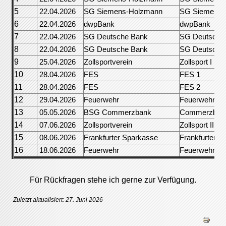
5
22.04.2026
SG Siemens-Holzmann
SG Siemens-
6
22.04.2026
dwpBank
dwpBank
7
22.04.2026
SG Deutsche Bank
SG Deutsche
8
22.04.2026
SG Deutsche Bank
SG Deutsche
9
25.04.2026
Zollsportverein
Zollsport I
10
28.04.2026
FES
FES 1
11
28.04.2026
FES
FES 2
12
29.04.2026
Feuerwehr
Feuerwehr 1
13
05.05.2026
BSG Commerzbank
Commerzban
14
07.06.2026
Zollsportverein
Zollsport III
15
08.06.2026
Frankfurter Sparkasse
Frankfurter S
16
18.06.2026
Feuerwehr
Feuerwehr 2
Für Rückfragen stehe ich gerne zur Verfügung.
Zuletzt aktualisiert: 27. Juni 2026