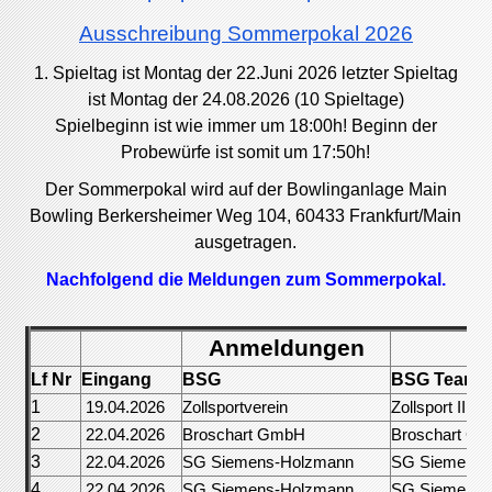
Ausschreibung Sommerpokal 2026
1. Spieltag ist Montag der 22.Juni 2026 letzter Spieltag
ist Montag der 24.08.2026 (10 Spieltage)
Spielbeginn ist wie immer um 18:00h! Beginn der
Probewürfe ist somit um 17:50h!
Der Sommerpokal wird auf der Bowlinganlage Main
Bowling Berkersheimer Weg 104, 60433 Frankfurt/Main
ausgetragen.
Nachfolgend die Meldungen zum Sommerpokal.
Anmeldungen
Lf Nr
Eingang
BSG
BSG Team 
1
19.04.2026
Zollsportverein
Zollsport II
2
22.04.2026
Broschart GmbH
Broschart G
3
22.04.2026
SG Siemens-Holzmann
SG Siemens-
4
22.04.2026
SG Siemens-Holzmann
SG Siemens-