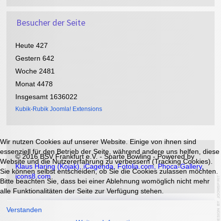
h
n
t
r
a
t
Besucher der Seite
Heute
427
Gestern
642
Woche
2481
Monat
4478
Insgesamt
1636022
Kubik-Rubik Joomla! Extensions
Wir nutzen Cookies auf unserer Website. Einige von ihnen sind
essenziell für den Betrieb der Seite, während andere uns helfen, diese
©
2016 BSV Frankfurt e.V. - Sparte Bowling - Powered by
Website und die Nutzererfahrung zu verbessern (Tracking Cookies).
Klaus Haring (Kojak)
,
iCagenda
,
Fotolia.com,
Phoca-Gallery,
Sie können selbst entscheiden, ob Sie die Cookies zulassen möchten.
icons8.com
Bitte beachten Sie, dass bei einer Ablehnung womöglich nicht mehr
alle Funktionalitäten der Seite zur Verfügung stehen.
Verstanden